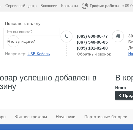
а
Сервисный центр
Вакансии
Контакты
График работы:
с 09:0
Поиск по каталогу
30
(063) 600-00-77
Что вы ищите?
Бо
(067) 540-00-05
До
(095) 101-02-00
Например:
USB Кабель
Обратный звонок
На
овар успешно добавлен в
В ко
зину
Итого
Прод
ары
Фитнес-трекеры
Наушники
Портативные батареи