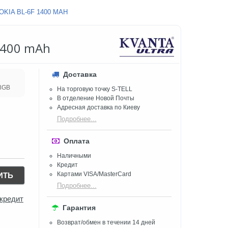
KIA BL-6F 1400 MAH
1400 mAh
Доставка
 8GB
На торговую точку S-TELL
В отделение Новой Почты
Адресная доставка по Киеву
Подробнее...
Оплата
Наличными
Кредит
Картами VISA/MasterCard
ИТЬ
Подробнее...
 кредит
Гарантия
Возврат/обмен в течении 14 дней