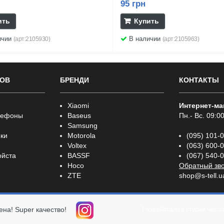
95 грн
ить
Купить
ичии
В наличии
(арт:2105930)
(арт:2105963)
РОВ
БРЕНДИ
КОНТАКТЫ
Xiaomi
Интернет-ма
лефоны
Baseus
Пн.- Вс. 09:00
Samsung
ки
Motorola
(095) 101-
Voltex
(063) 600-
ойста
BASSF
(067) 540-
Hoco
Обратный зв
ZTE
shop@s-tell.u
ена! Super качество!
Разработали в студии
Числ