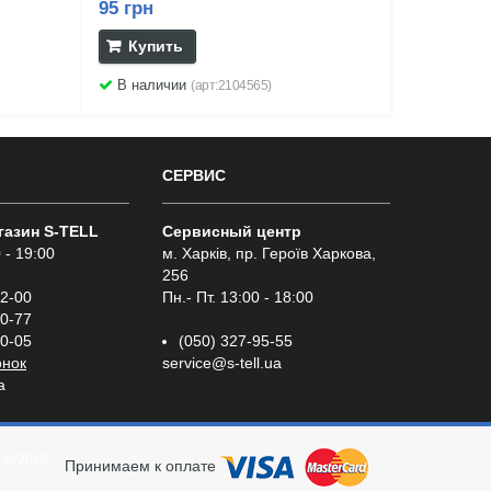
95 грн
Купить
В наличии
(арт:2104565)
СЕРВИС
газин S-TELL
Сервисный центр
 - 19:00
м. Харків, пр. Героїв Харкова,
256
02-00
Пн.- Пт. 13:00 - 18:00
00-77
00-05
(050) 327-95-55
онок
service@s-tell.ua
a
а
© 2016
Принимаем к оплате