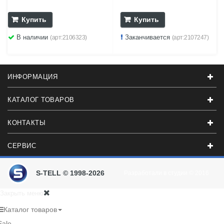
Купить
Купить
В наличии
Заканчивается
(арт:2106323)
(арт:2107247)
ИНФОРМАЦИЯ
КАТАЛОГ ТОВАРОВ
КОНТАКТЫ
СЕРВИС
S-TELL © 1998-2026
Разработали в студии
© 2016
Закрыть меню
Каталог товаров
Sale