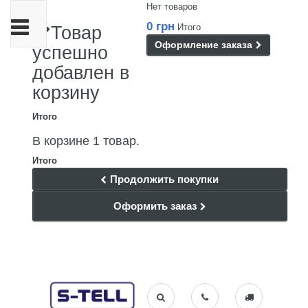
Нет товаров
Переключить
0 грн
Итого
Товар
навигации
Оформление заказа
успешно
добавлен в
корзину
Итого
В корзине 1 товар.
Итого
Продолжить покупки
Оформить заказ