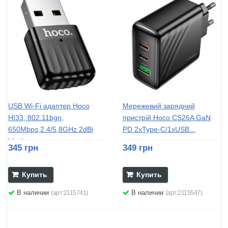
USB Wi-Fi адаптер Hoco
Мережевий зарядний
HI33, 802.11bgn,
пристрій Hoco CS26A GaN
650Mbps,2.4/5,8GHz 2dBi
PD 2хType-C/1хUSB...
black
345 грн
349 грн
Купить
Купить
В наличии
В наличии
(арт:2115741)
(арт:2115547)