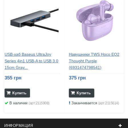
USB-хаб Baseus UltraJoy
Навушники TWS Hoco EQ2
Series 4in1 USB-A to USB 3.0
Thought Purple
15cm Gray...
(6931474798541)
355 грн
375 грн
Купить
Купить
В наличии
Заканчивается
(арт:2115908)
(арт:2115614)
ИНФОРМАЦИЯ