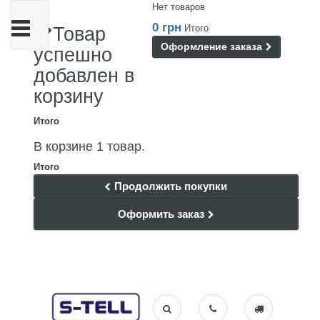
Нет товаров
Переключить
0 грн
Итого
Товар
навигации
Оформление заказа
успешно
добавлен в
корзину
Итого
В корзине 1 товар.
Итого
Продолжить покупки
Оформить заказ