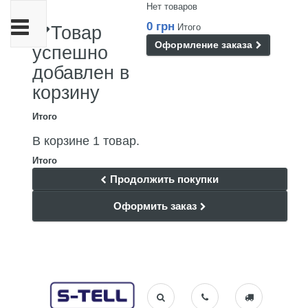
Нет товаров
Переключить
0 грн
Итого
Товар
навигации
Оформление заказа
успешно
добавлен в
корзину
Итого
В корзине 1 товар.
Итого
Продолжить покупки
Оформить заказ