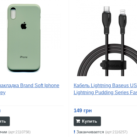
акладка Brand Soft Iphone
Кабель Lightning Baseus US
rey
Lightning Pudding Series Fast
н
149 грн
ить
Купить
ичии
Заканчивается
(арт:2110758)
(арт:2116257)