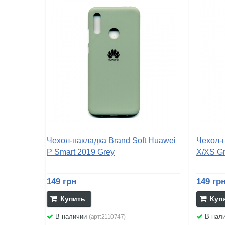
Чехол-накладка Brand Soft Huawei
Чехол-н
P Smart 2019 Grey
X/XS G
149 грн
149 гр
Купить
Куп
В наличии
В нал
(арт:2110747)