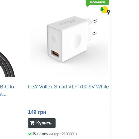
B-C to
СЗУ Voltex Smart VLF-700 9V White
...
149 грн
Купить
В наличии
(арт:2108001)