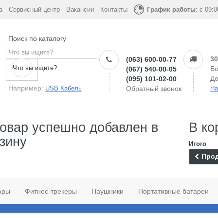
а
Сервисный центр
Вакансии
Контакты
График работы:
с 09:0
Поиск по каталогу
30
(063) 600-00-77
Что вы ищите?
Бо
(067) 540-00-05
До
(095) 101-02-00
Например:
USB Кабель
Обратный звонок
На
овар успешно добавлен в
В ко
зину
Итого
Прод
ары
Фитнес-трекеры
Наушники
Портативные батареи