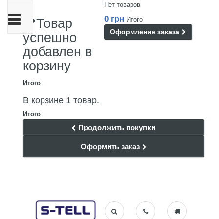
Нет товаров
Переключить
0 грн
Итого
Товар
навигации
Оформление заказа
успешно
добавлен в
корзину
Итого
В корзине 1 товар.
Итого
Продолжить покупки
Оформить заказ