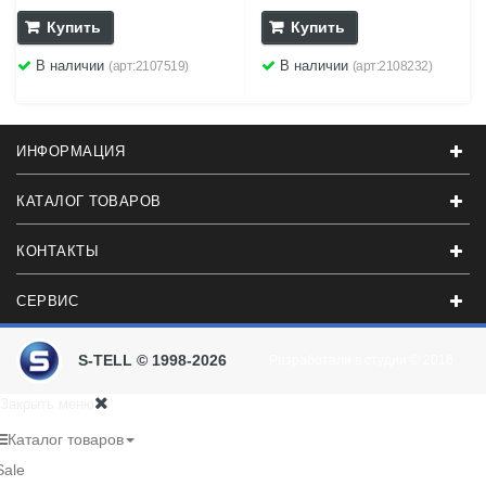
Купить
Купить
В наличии
В наличии
(арт:2107519)
(арт:2108232)
ИНФОРМАЦИЯ
КАТАЛОГ ТОВАРОВ
КОНТАКТЫ
СЕРВИС
S-TELL © 1998-2026
Разработали в студии
© 2016
Закрыть меню
Каталог товаров
Sale