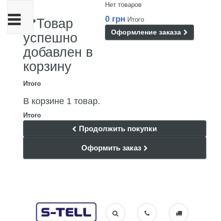
Нет товаров
Переключить
0 грн
Итого
Товар
навигации
Оформление заказа
успешно
добавлен в
корзину
Итого
В корзине 1 товар.
Итого
Продолжить покупки
Оформить заказ