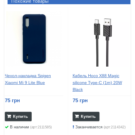
Похожие товары
Чехол-накладка Spigen
Кабель Hoco X88 Magic
Xiaomi Mi 9 Lite Blue
silicone Type-C (1m) 20W
Black
75 грн
75 грн
Купить
Купить
В наличии
Заканчивается
(арт:2111585)
(арт:2114342)