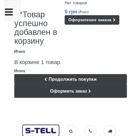
Нет товаров
Переключить
0 грн
Итого
Товар
навигации
Оформление заказа
успешно
добавлен в
корзину
Итого
В корзине 1 товар.
Итого
Продолжить покупки
Оформить заказ