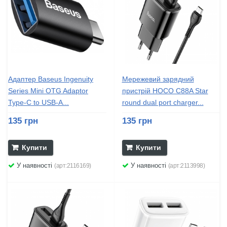
Адаптер Baseus Ingenuity
Мережевий зарядний
Series Mini OTG Adaptor
пристрій HOCO C88A Star
Type-C to USB-A...
round dual port charger...
135 грн
135 грн
Купити
Купити
У наявності
У наявності
(арт:2116169)
(арт:2113998)