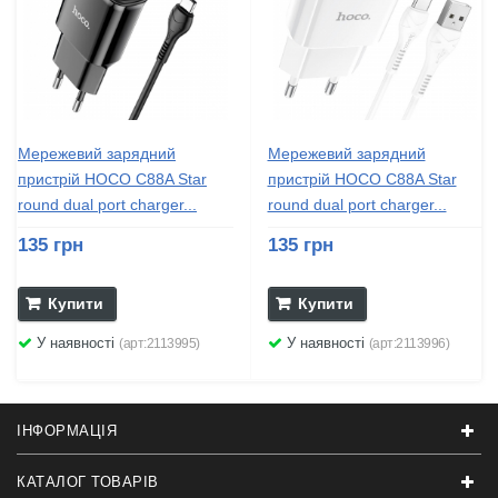
Мережевий зарядний
Мережевий зарядний
пристрій HOCO C88A Star
пристрій HOCO C88A Star
round dual port charger...
round dual port charger...
135 грн
135 грн
Купити
Купити
У наявності
У наявності
(арт:2113995)
(арт:2113996)
ІНФОРМАЦІЯ
КАТАЛОГ ТОВАРІВ