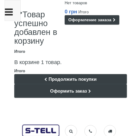
Нет товаров
Переключить
0 грн
Итого
Товар
навигации
Оформление заказа
успешно
добавлен в
корзину
Итого
В корзине 1 товар.
Итого
Продолжить покупки
Оформить заказ