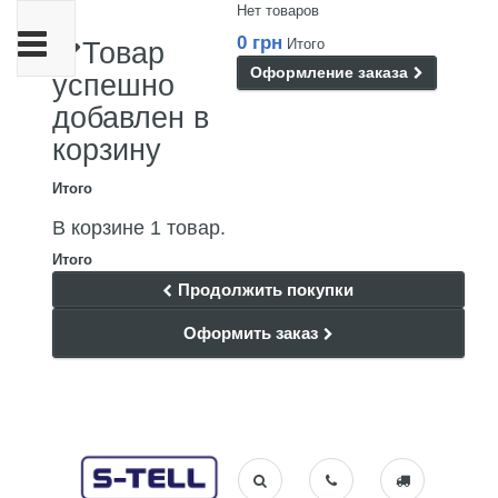
Нет товаров
Переключить
0 грн
Итого
Товар
навигации
Оформление заказа
успешно
добавлен в
корзину
Итого
В корзине 1 товар.
Итого
Продолжить покупки
Оформить заказ