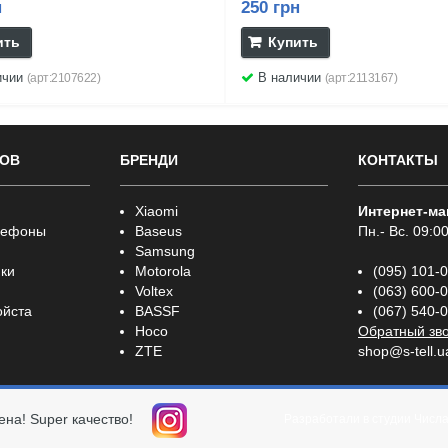
н
250 грн
ить
Купить
ичии
В наличии
(арт:2107622)
(арт:2113167)
РОВ
БРЕНДИ
КОНТАКТЫ
Xiaomi
Интернет-ма
лефоны
Baseus
Пн.- Вс. 09:00
Samsung
ки
Motorola
(095) 101-
Voltex
(063) 600-
ойста
BASSF
(067) 540-
Hoco
Обратный зв
ZTE
shop@s-tell.u
ена! Super качество!
Разработали в студии
Числ