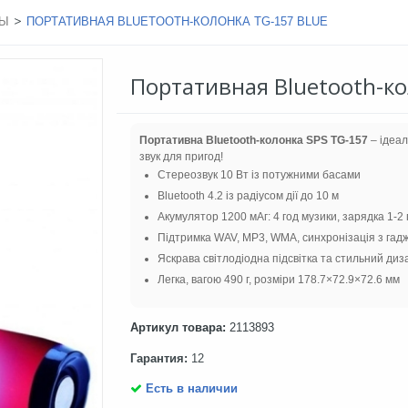
>
МЫ
ПОРТАТИВНАЯ BLUETOOTH-КОЛОНКА TG-157 BLUE
Портативная Bluetooth-ко
Портативна Bluetooth-колонка SPS TG-157
– ідеа
звук для пригод!
Стереозвук 10 Вт із потужними басами
Bluetooth 4.2 із радіусом дії до 10 м
Акумулятор 1200 мАг: 4 год музики, зарядка 1-2 
Підтримка WAV, MP3, WMA, синхронізація з гад
Яскрава світлодіодна підсвітка та стильний диз
Легка, вагою 490 г, розміри 178.7×72.9×72.6 мм
Артикул товара:
2113893
Гарантия:
12
Есть в наличии