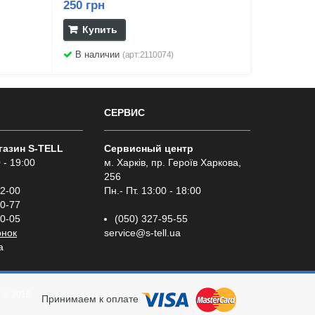
250 грн
Купить
В наличии
(арт:2110074)
СЕРВИС
газин S-TELL
Сервисный центр
 - 19:00
м. Харків, пр. Героїв Харкова,
256
02-00
Пн.- Пт. 13:00 - 18:00
00-77
00-05
(050) 327-95-55
онок
service@s-tell.ua
a
а
© 2016
Принимаем к оплате