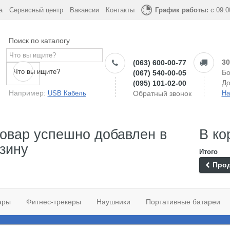
а
Сервисный центр
Вакансии
Контакты
График работы:
с 09:0
Поиск по каталогу
30
(063) 600-00-77
Что вы ищите?
Бо
(067) 540-00-05
До
(095) 101-02-00
Например:
USB Кабель
Обратный звонок
На
овар успешно добавлен в
В ко
зину
Итого
Прод
ары
Фитнес-трекеры
Наушники
Портативные батареи