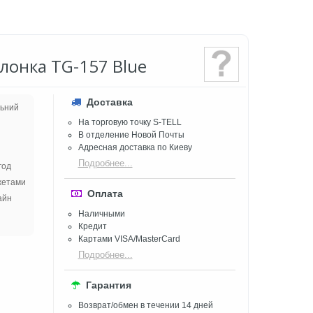
лонка TG-157 Blue
Доставка
льний
На торговую точку S-TELL
В отделение Новой Почты
Адресная доставка по Киеву
Подробнее...
год
жетами
Оплата
айн
Наличными
Кредит
Картами VISA/MasterCard
Подробнее...
Гарантия
Возврат/обмен в течении 14 дней