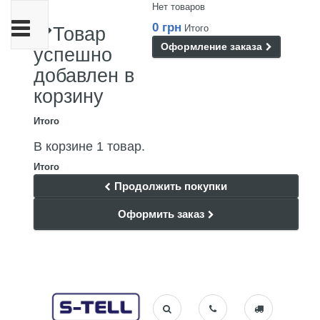
Нет товаров
Переключить
0 грн
Итого
Товар
навигации
Оформление заказа
успешно
добавлен в
корзину
Итого
В корзине 1 товар.
Итого
Продолжить покупки
Оформить заказ