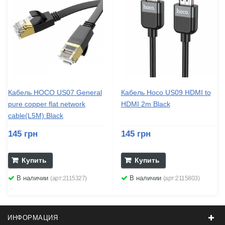
Кабель HOCO US07 General
Кабель Hoco US09 HDMI to
pure copper flat network
HDMI 2m Black
cable(L5M) Black
145 грн
145 грн
Купить
Купить
В наличии
В наличии
(арт:2115327)
(арт:2115803)
ИНФОРМАЦИЯ