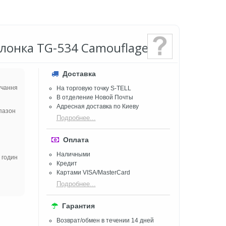
олонка TG-534 Camouflage
Доставка
вучання
На торговую точку S-TELL
В отделение Новой Почты
Адресная доставка по Киеву
апазон
Подробнее...
Оплата
Наличными
 годин
Кредит
Картами VISA/MasterCard
Подробнее...
Гарантия
Возврат/обмен в течении 14 дней