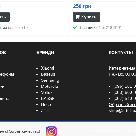
н
250 грн
ить
Купить
ичии
В наличии
(арт:2107160)
(арт:2107619)
РОВ
БРЕНДИ
КОНТАКТЫ
Xiaomi
Интернет-ма
лефоны
Baseus
Пн.- Вс. 09:00
Samsung
ки
Motorola
(095) 101-
Voltex
(063) 600-
ойста
BASSF
(067) 540-
Hoco
Обратный зв
ZTE
shop@s-tell.u
ена! Super качество!
Разработали в студии
Числ