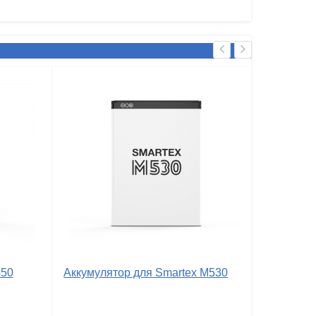
450
Аккумулятор для Smartex M530