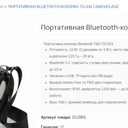
>
МЫ
ПОРТАТИВНАЯ BLUETOOTH-КОЛОНКА TG-534 CAMOUFLAGE
Портативная Bluetooth-к
Портативна колонка Bluetooth T&G TG-534
Потужність: 10 Вт (2 динаміки по 5 Вт), чисте з
в діапазоні 120 Гц – 20 кГц.
Bluetooth 5.3: сумісність з усіма пристроями, ді
до 10 м.
Читання з USB, TF-карти або FM-радіо.
Функція Hands Free та TWS для стереопари.
Вологозахист IPX5, акумулятор 1200 мАг — до 6
роботи.
Вага: 590 г, зручний ремінець для перенесення.
Артикул товара:
2113901
Гарантия:
12