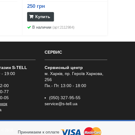
250 грн
Купить
В наличии
(арт:2112984)
СЕРВИС
газин S-TELL
Сервисный центр
 - 19:00
м. Харків, пр. Героїв Харкова,
256
02-00
Пн.- Пт. 13:00 - 18:00
00-77
00-05
(050) 327-95-55
онок
service@s-tell.ua
a
а
© 2016
Принимаем к оплате