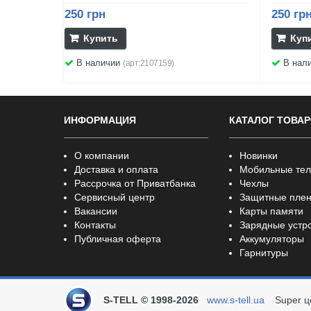
250 грн
250 гр
Купить
Куп
В наличии
В нал
(арт:2107159)
ИНФОРМАЦИЯ
КАТАЛОГ ТОВА
О компании
Новинки
Доставка и оплата
Мобильные те
Рассрочка от Приватбанка
Чехлы
Сервисный центр
Защитные плен
Вакансии
Карты памяти
Контакты
Зарядные устр
Публичная оферта
Аккумуляторы
Гарнитуры
S-TELL © 1998-2026
www.s-tell.ua
Super ц