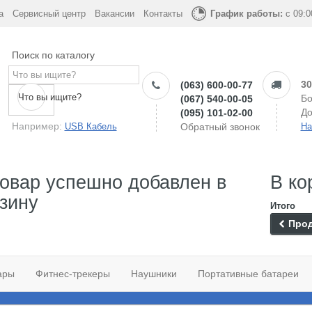
а
Сервисный центр
Вакансии
Контакты
График работы:
с 09:0
Поиск по каталогу
30
(063) 600-00-77
Что вы ищите?
Бо
(067) 540-00-05
До
(095) 101-02-00
Например:
USB Кабель
Обратный звонок
На
овар успешно добавлен в
В ко
зину
Итого
Прод
ары
Фитнес-трекеры
Наушники
Портативные батареи