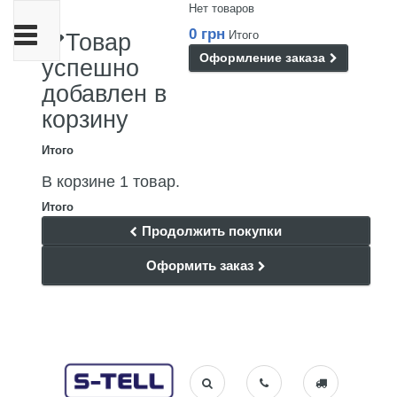
Нет товаров
Переключить
0 грн
Итого
Товар
навигации
Оформление заказа
успешно
добавлен в
корзину
Итого
В корзине 1 товар.
Итого
Продолжить покупки
Оформить заказ