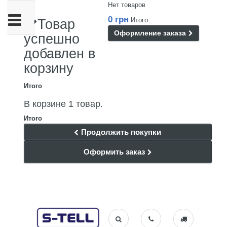
Нет товаров
Переключить
0 грн
Итого
Товар
навигации
Оформление заказа
успешно
добавлен в
корзину
Итого
В корзине 1 товар.
Итого
Продолжить покупки
Оформить заказ