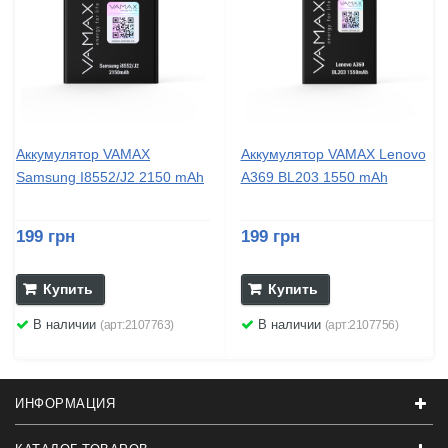
Аккумулятор VAMAX
Аккумулятор VAMAX Lenovo
Samsung I8552/J2 2150 mAh
A369 BL203 1550 mAh
199 грн
199 грн
Купить
Купить
В наличии
В наличии
(арт:2107763)
(арт:2107756)
ИНФОРМАЦИЯ