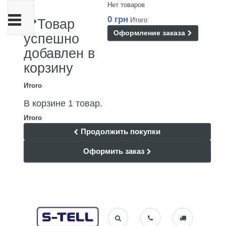
Нет товаров
Переключить
0 грн
Итого
Товар
навигации
Оформление заказа
успешно
добавлен в
корзину
Итого
В корзине 1 товар.
Итого
Продолжить покупки
Оформить заказ