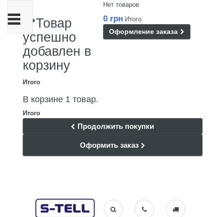
Нет товаров
Переключить
0 грн
Итого
Товар
навигации
Оформление заказа
успешно
добавлен в
корзину
Итого
В корзине 1 товар.
Итого
Продолжить покупки
Оформить заказ