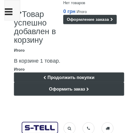
Нет товаров
Переключить
0 грн
Итого
Товар
навигации
Оформление заказа
успешно
добавлен в
корзину
Итого
В корзине 1 товар.
Итого
Продолжить покупки
Оформить заказ