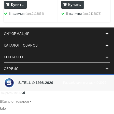
Купить
Купить
В наличии
В наличии
(арт:2113874)
(арт:2113873)
ИНФОРМАЦИЯ
КАТАЛОГ ТОВАРОВ
КОНТАКТЫ
СЕРВИС
S-TELL © 1998-2026
Разработали в студии
© 2016
Закрыть меню
Каталог товаров
Sale