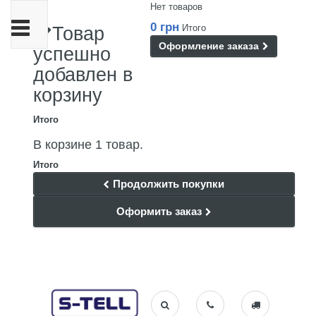
Нет товаров
Переключить
0 грн
Итого
Товар
навигации
Оформление заказа
успешно
добавлен в
корзину
Итого
В корзине 1 товар.
Итого
Продолжить покупки
Оформить заказ