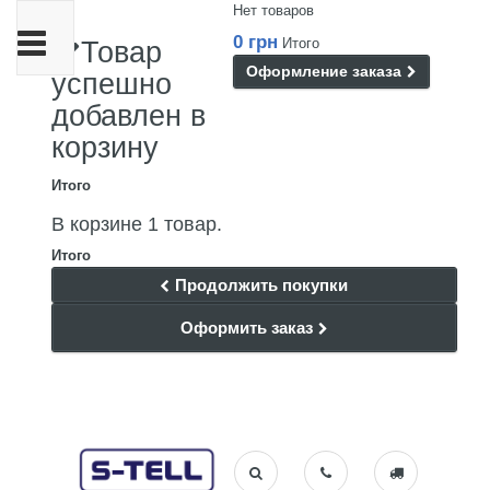
Нет товаров
Переключить
0 грн
Итого
Товар
навигации
Оформление заказа
успешно
добавлен в
корзину
Итого
В корзине 1 товар.
Итого
Продолжить покупки
Оформить заказ