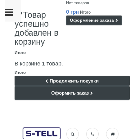
Нет товаров
Переключить
0 грн
Итого
Товар
навигации
Оформление заказа
успешно
добавлен в
корзину
Итого
В корзине 1 товар.
Итого
Продолжить покупки
Оформить заказ