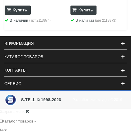
Купить
Купить
В наличии
В наличии
(арт:2113874)
(арт:2113873)
ИНФОРМАЦИЯ
КАТАЛОГ ТОВАРОВ
КОНТАКТЫ
СЕРВИС
S-TELL © 1998-2026
Разработали в студии
© 2016
Закрыть меню
Каталог товаров
Sale