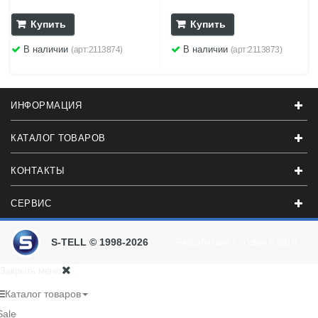
Купить
Купить
В наличии
В наличии
(арт:2113874)
(арт:2113873)
ИНФОРМАЦИЯ
КАТАЛОГ ТОВАРОВ
КОНТАКТЫ
СЕРВИС
S-TELL © 1998-2026
Разработали в студии
© 2016
Закрыть меню
Каталог товаров
Sale