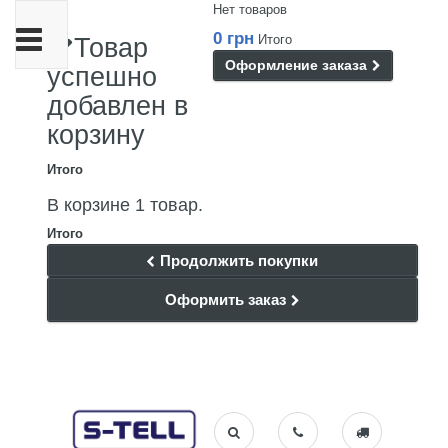
Нет товаров
Переключить
0 грн
Итого
Товар
навигации
Оформление заказа
успешно
добавлен в
корзину
Итого
В корзине 1 товар.
Итого
Продолжить покупки
Оформить заказ