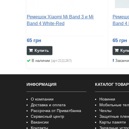
Ремешок Xiaomi Mi Band 3 и Mi
Ремешок
Band 4 White-Red
Band 4 
65 грн
65 грн
Купить
Куп
В наличии
Заканч
(арт:2111287)
ИНФОРМАЦИЯ
КАТАЛОГ ТОВА
О компании
Новинки
Доставка и оплата
Мобильные те
Рассрочка от Приватбанка
Чехлы
Сервисный центр
Защитные плен
Вакансии
Карты памяти
Контакты
Зарядные устр