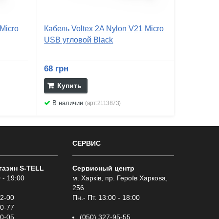
Micro
Кабель Voltex 2A Nylon V21 Micro
USB угловой Black
68 грн
Купить
В наличии
(арт:2113873)
СЕРВИС
газин S-TELL
Сервисный центр
 - 19:00
м. Харків, пр. Героїв Харкова,
256
02-00
Пн.- Пт. 13:00 - 18:00
00-77
00-05
(050) 327-95-55