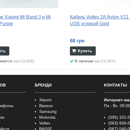
 Xiaomi Mi Band 3 и Mi
Кабель Voltex 2A Nylon V21 
Purple
USB угловой Gold
68 грн
ить
Купить
ивается
В наличии
(арт:2110850)
(арт:2113874)
РОВ
БРЕНДИ
КОНТАКТЫ
Xiaomi
Интернет-ма
лефоны
Baseus
Пн.- Вс. 09:00
Samsung
ки
Motorola
(095) 101-
Voltex
(063) 600-
ойста
BASSF
(067) 540-