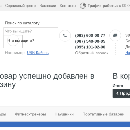
а
Сервисный центр
Вакансии
Контакты
График работы:
с 09:0
Поиск по каталогу
30
(063) 600-00-77
Что вы ищите?
Бо
(067) 540-00-05
До
(095) 101-02-00
Например:
USB Кабель
Обратный звонок
На
овар успешно добавлен в
В ко
зину
Итого
Прод
ары
Фитнес-трекеры
Наушники
Портативные батареи