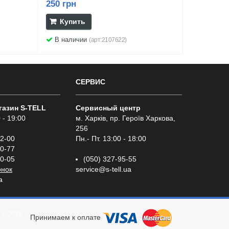
250 грн
Купить
В наличии
(арт:2107622)
СЕРВИС
газин S-TELL
Сервисный центр
 - 19:00
м. Харків, пр. Героїв Харкова,
256
02-00
Пн.- Пт. 13:00 - 18:00
00-77
00-05
(050) 327-95-55
онок
service@s-tell.ua
a
а
© 2016
Принимаем к оплате