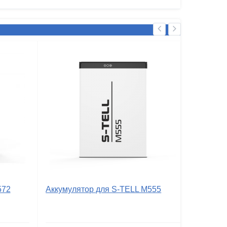
572
Аккумулятор для S-TELL M555