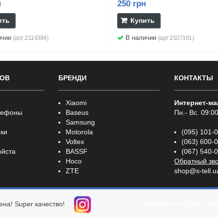
н
250 грн
ить
Купить
ичии
В наличии
(арт:2114384)
(арт:2107161)
РОВ
БРЕНДИ
КОНТАКТЫ
Xiaomi
Интернет-ма
лефоны
Baseus
Пн.- Вс. 09:00
Samsung
ки
Motorola
(095) 101-
Voltex
(063) 600-
ойста
BASSF
(067) 540-
Hoco
Обратный зв
ZTE
shop@s-tell.u
ена! Super качество!
Разработали в студии
Числ