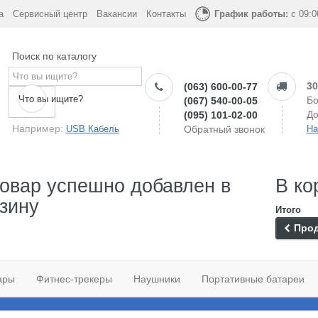
а
Сервисный центр
Вакансии
Контакты
График работы:
с 09:0
Поиск по каталогу
30
(063) 600-00-77
Что вы ищите?
Бо
(067) 540-00-05
До
(095) 101-02-00
Например:
USB Кабель
Обратный звонок
На
овар успешно добавлен в
В ко
зину
Итого
Прод
ары
Фитнес-трекеры
Наушники
Портативные батареи