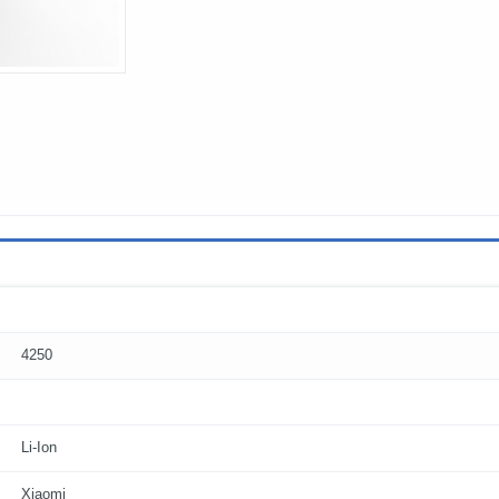
4250
Li-Ion
Xiaomi