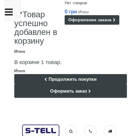
Нет товаров
Переключить
0 грн
Итого
Товар
навигации
Оформление заказа
успешно
добавлен в
корзину
Итого
В корзине 1 товар.
Итого
Продолжить покупки
Оформить заказ