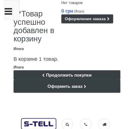
Нет товаров
Переключить
0 грн
Итого
Товар
навигации
Оформление заказа
успешно
добавлен в
корзину
Итого
В корзине 1 товар.
Итого
Продолжить покупки
Оформить заказ