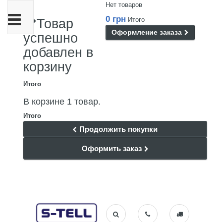
Нет товаров
Переключить
0 грн
Итого
Товар
навигации
Оформление заказа
успешно
добавлен в
корзину
Итого
В корзине 1 товар.
Итого
Продолжить покупки
Оформить заказ