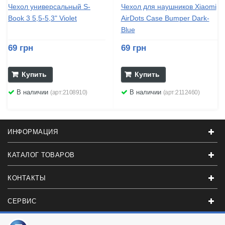
Чехол универсальный S-
Чехол для наушников Xiaomi
Book 3 5,5-5,3" Violet
AirDots Case Bumper Dark-
Blue
69 грн
69 грн
Купить
Купить
В наличии
В наличии
(арт:2108910)
(арт:2112460)
ИНФОРМАЦИЯ
КАТАЛОГ ТОВАРОВ
КОНТАКТЫ
СЕРВИС