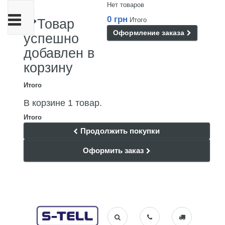
Нет товаров
Переключить
0 грн
Итого
Товар
навигации
Оформление заказа
успешно
добавлен в
корзину
Итого
В корзине 1 товар.
Итого
Продолжить покупки
Оформить заказ