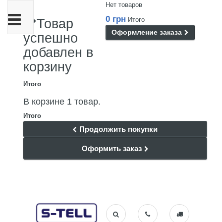
Нет товаров
Переключить
0 грн
Итого
Товар
навигации
Оформление заказа
успешно
добавлен в
корзину
Итого
В корзине 1 товар.
Итого
Продолжить покупки
Оформить заказ