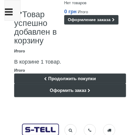
Нет товаров
Переключить
0 грн
Итого
Товар
навигации
Оформление заказа
успешно
добавлен в
корзину
Итого
В корзине 1 товар.
Итого
Продолжить покупки
Оформить заказ