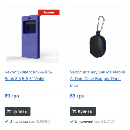
Чехол универсальный S-
Чехол для наушников Xiaomi
Book 3 5,5-5,3" Violet
AirDots Case Bumper Dark-
Blue
69 грн
69 грн
Купить
Купить
В наличии
В наличии
(арт:2108910)
(арт:2112460)