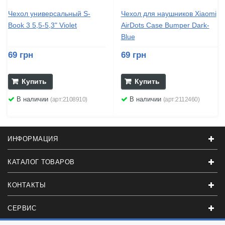
Чехол универсальный S-
Чехол для наушников Xiaomi
Book 3 5,5-5,3" Violet
AirDots Case Bumper Dark-
Blue
69 грн
69 грн
Купить
Купить
В наличии
В наличии
(арт:2108910)
(арт:2112460)
ИНФОРМАЦИЯ
КАТАЛОГ ТОВАРОВ
КОНТАКТЫ
СЕРВИС