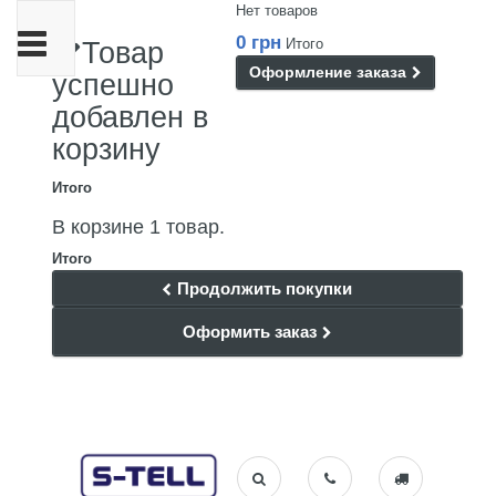
Нет товаров
Переключить
0 грн
Итого
Товар
навигации
Оформление заказа
успешно
добавлен в
корзину
Итого
В корзине 1 товар.
Итого
Продолжить покупки
Оформить заказ