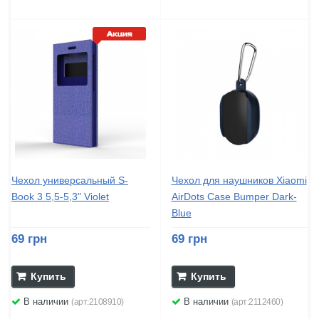
Чехол универсальный S-
Чехол для наушников Xiaomi
Book 3 5,5-5,3" Violet
AirDots Case Bumper Dark-
Blue
69 грн
69 грн
Купить
Купить
В наличии
В наличии
(арт:2108910)
(арт:2112460)