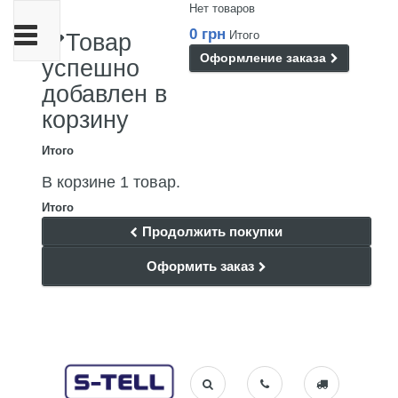
Нет товаров
Переключить
0 грн
Итого
Товар
навигации
Оформление заказа
успешно
добавлен в
корзину
Итого
В корзине 1 товар.
Итого
Продолжить покупки
Оформить заказ