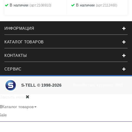
В наличии
В наличии
(арт:2108910)
(арт:2112460)
ИНФОРМАЦИЯ
КАТАЛОГ ТОВАРОВ
КОНТАКТЫ
СЕРВИС
S-TELL © 1998-2026
Разработали в студии
© 2016
Закрыть меню
Каталог товаров
Sale
RU
UA