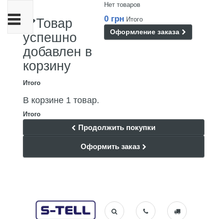
Нет товаров
Переключить
0 грн
Итого
Товар
навигации
Оформление заказа
успешно
добавлен в
корзину
Итого
В корзине 1 товар.
Итого
Продолжить покупки
Оформить заказ