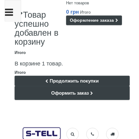
Нет товаров
Переключить
0 грн
Итого
Товар
навигации
Оформление заказа
успешно
добавлен в
корзину
Итого
В корзине 1 товар.
Итого
Продолжить покупки
Оформить заказ