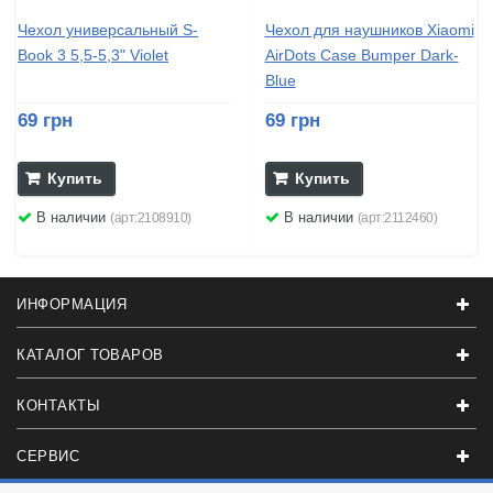
Чехол универсальный S-
Чехол для наушников Xiaomi
Book 3 5,5-5,3" Violet
AirDots Case Bumper Dark-
Blue
69 грн
69 грн
Купить
Купить
В наличии
В наличии
(арт:2108910)
(арт:2112460)
ИНФОРМАЦИЯ
КАТАЛОГ ТОВАРОВ
КОНТАКТЫ
СЕРВИС