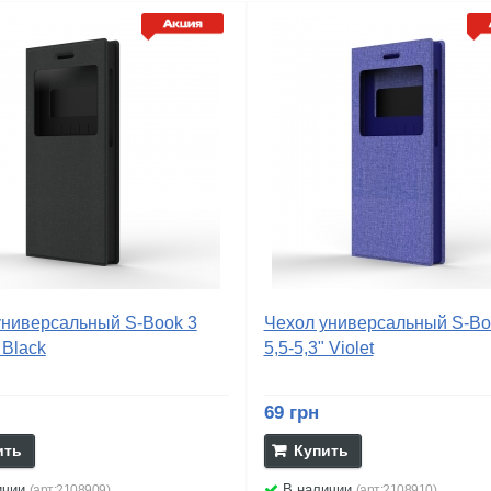
универсальный S-Book 3
Чехол универсальный S-Bo
 Black
5,5-5,3" Violet
69 грн
ить
Купить
ичии
В наличии
(арт:2108909)
(арт:2108910)