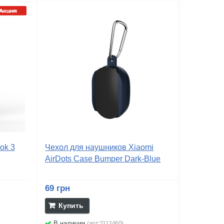
ok 3
Чехол для наушников Xiaomi
AirDots Case Bumper Dark-Blue
69 грн
Купить
В наличии
(арт:2112460)