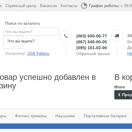
а
Сервисный центр
Вакансии
Контакты
График работы:
с 09:0
Поиск по каталогу
30
(063) 600-00-77
Что вы ищите?
Бо
(067) 540-00-05
До
(095) 101-02-00
Например:
USB Кабель
Обратный звонок
На
овар успешно добавлен в
В ко
зину
Итого
Прод
ары
Фитнес-трекеры
Наушники
Портативные батареи