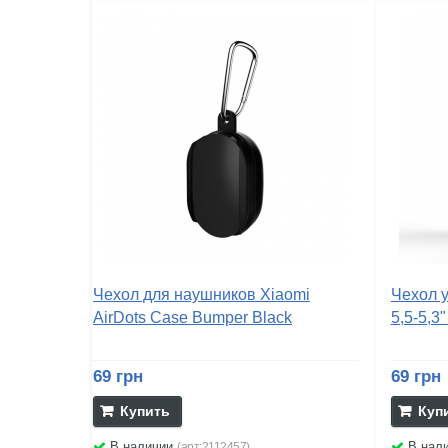
Чехол для наушников Xiaomi
Чехол 
AirDots Case Bumper Black
5,5-5,3"
69 грн
69 грн
Купить
Куп
В наличии
В нал
(арт:2112457)