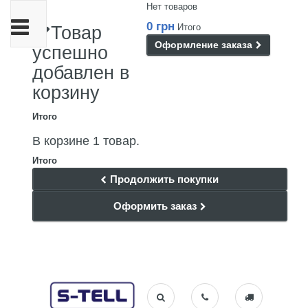
Нет товаров
Переключить
0 грн
Итого
Товар
навигации
Оформление заказа
успешно
добавлен в
корзину
Итого
В корзине 1 товар.
Итого
Продолжить покупки
Оформить заказ