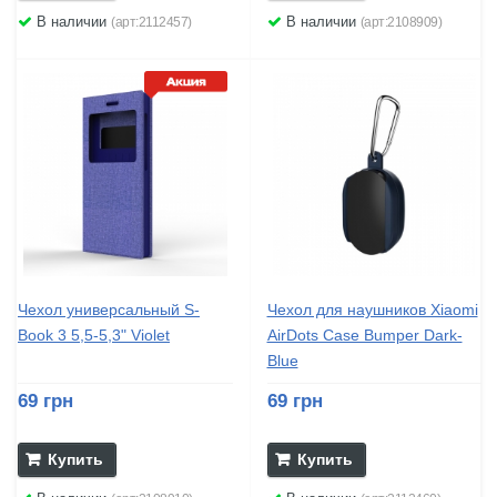
В наличии
В наличии
(арт:2112457)
(арт:2108909)
Чехол универсальный S-
Чехол для наушников Xiaomi
Book 3 5,5-5,3" Violet
AirDots Case Bumper Dark-
Blue
69 грн
69 грн
Купить
Купить