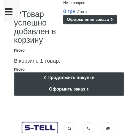
Нет товаров
Переключить
0 грн
Итого
Товар
навигации
Оформление заказа
успешно
добавлен в
корзину
Итого
В корзине 1 товар.
Итого
Продолжить покупки
Оформить заказ