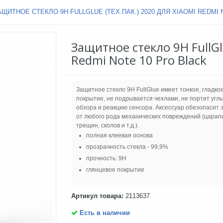
АЩИТНОЕ СТЕКЛО 9H FULLGLUE (ТЕХ.ПАК.) 2020 ДЛЯ XIAOMI REDMI 
Защитное стекло 9H FullGl
Redmi Note 10 Pro Black
Защитное стекло 9H FullGlue имеет тонкое, гладко
покрытие, не подрывается чехлами, не портит угл
обзора и реакцию сенсора. Аксессуар обезопасит 
от любого рода механических повреждений (царап
трещин, сколов и т.д.).
полная клеевая основа
прозрачность стекла - 99,9%
прочность: 9H
глянцевое покрытие
Артикул товара:
2113637
Есть в наличии