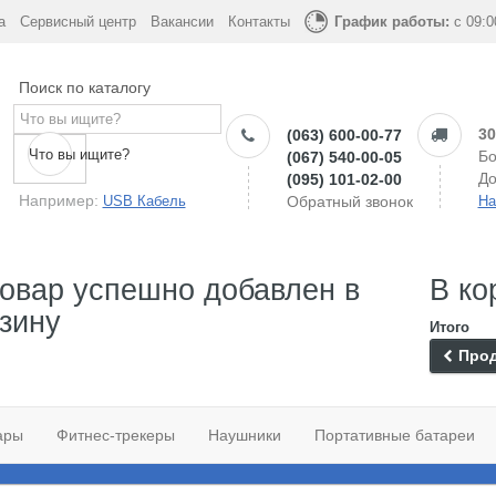
а
Сервисный центр
Вакансии
Контакты
График работы:
с 09:0
Поиск по каталогу
30
(063) 600-00-77
Что вы ищите?
Бо
(067) 540-00-05
До
(095) 101-02-00
Например:
USB Кабель
Обратный звонок
На
овар успешно добавлен в
В ко
зину
Итого
Прод
ары
Фитнес-трекеры
Наушники
Портативные батареи