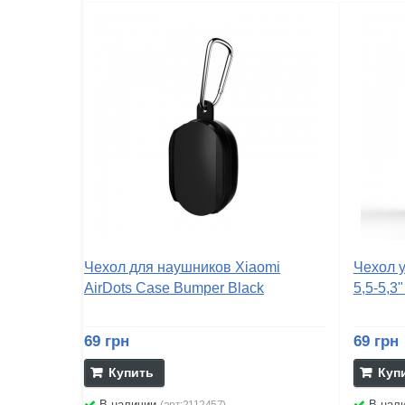
Чехол для наушников Xiaomi
Чехол 
AirDots Case Bumper Black
5,5-5,3"
69 грн
69 грн
Купить
Куп
В наличии
В нал