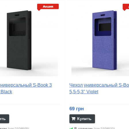
универсальный S-Book 3
Чехол универсальный S-Bo
 Black
5,5-5,3" Violet
69 грн
ить
Купить
ичии
В наличии