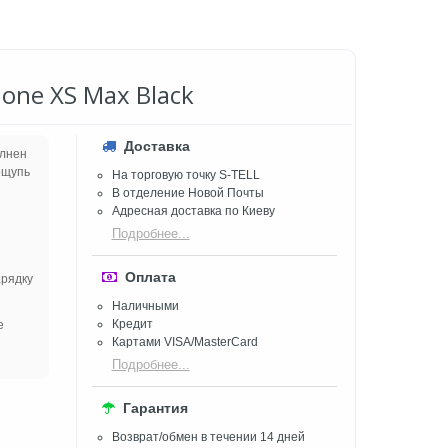
one XS Max Black
Доставка
олнен
ощупь
На торговую точку S-TELL
В отделение Новой Почты
Адресная доставка по Киеву
Подробнее...
Оплата
арядку
Наличными
Кредит
е
Картами VISA/MasterCard
Подробнее...
Гарантия
Возврат/обмен в течении 14 дней