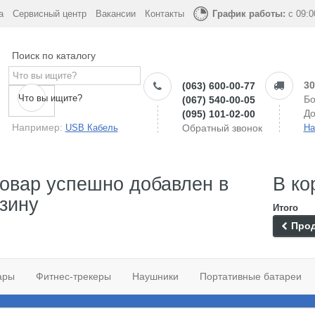
а
Сервисный центр
Вакансии
Контакты
График работы:
с 09:0
Поиск по каталогу
30
(063) 600-00-77
Что вы ищите?
Бо
(067) 540-00-05
До
(095) 101-02-00
Например:
USB Кабель
Обратный звонок
На
овар успешно добавлен в
В ко
зину
Итого
Прод
ары
Фитнес-трекеры
Наушники
Портативные батареи