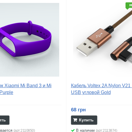
 Xiaomi Mi Band 3 и Mi
Кабель Voltex 2A Nylon V21 
Purple
USB угловой Gold
68 грн
ить
Купить
ивается
В наличии
(арт:2110850)
(арт:2113874)