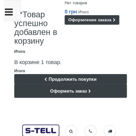
Нет товаров
Переключить
0 грн
Итого
Товар
навигации
Оформление заказа
успешно
добавлен в
корзину
Итого
В корзине 1 товар.
Итого
Продолжить покупки
Оформить заказ