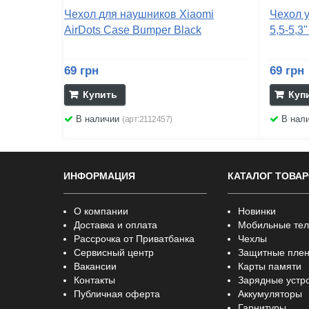
Чехол для наушников Xiaomi
Чехол 
AirDots Case Bumper Black
5,5-5,3"
69 грн
69 грн
Купить
Куп
В наличии
В нал
(арт:2112457)
ИНФОРМАЦИЯ
КАТАЛОГ ТОВА
О компании
Новинки
Доставка и оплата
Мобильные те
Рассрочка от Приватбанка
Чехлы
Сервисный центр
Защитные плен
Вакансии
Карты памяти
Контакты
Зарядные устр
Публичная оферта
Аккумуляторы
Гарнитуры