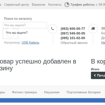
а
Сервисный центр
Вакансии
Контакты
График работы:
с 09:0
Поиск по каталогу
30
(063) 600-00-77
Что вы ищите?
Бо
(067) 540-00-05
До
(095) 101-02-00
Например:
USB Кабель
Обратный звонок
На
овар успешно добавлен в
В ко
зину
Итого
Прод
ары
Фитнес-трекеры
Наушники
Портативные батареи