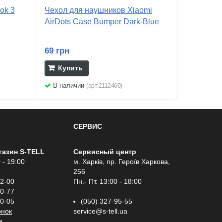
ok 3
Чехол для наушников Xiaomi
AirDots Case Bumper Dark-Blue
69 грн
Купить
В наличии
(арт:2112460)
СЕРВИС
газин S-TELL
Сервисный центр
 - 19:00
м. Харків, пр. Героїв Харкова,
256
02-00
Пн.- Пт. 13:00 - 18:00
00-77
00-05
(050) 327-95-55
онок
service@s-tell.ua
a