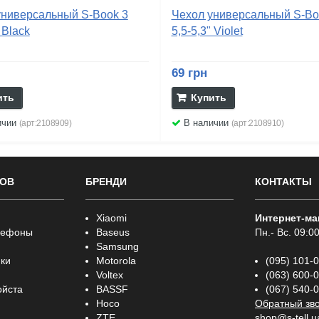
универсальный S-Book 3
Чехол универсальный S-Bo
 Black
5,5-5,3" Violet
69 грн
ить
Купить
ичии
В наличии
(арт:2108909)
(арт:2108910)
РОВ
БРЕНДИ
КОНТАКТЫ
Xiaomi
Интернет-ма
лефоны
Baseus
Пн.- Вс. 09:00
Samsung
ки
Motorola
(095) 101-
Voltex
(063) 600-
ойста
BASSF
(067) 540-
Hoco
Обратный зв
ZTE
shop@s-tell.u