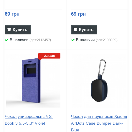
69 грн
69 грн
Купить
Купить
В наличии
В наличии
(арт:2112457)
(арт:2108909)
Чехол универсальный S-
Чехол для наушников Xiaomi
Book 3 5,5-5,3" Violet
AirDots Case Bumper Dark-
Blue