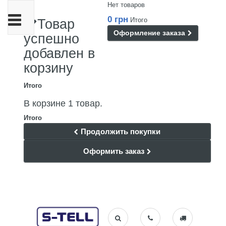
Нет товаров
Переключить
0 грн
Итого
Товар
навигации
Оформление заказа
успешно
добавлен в
корзину
Итого
В корзине 1 товар.
Итого
Продолжить покупки
Оформить заказ