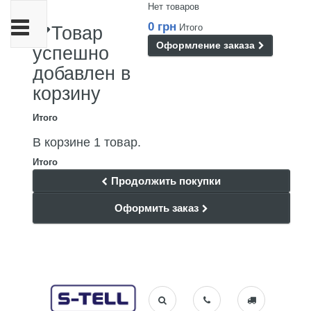
Нет товаров
Переключить
0 грн
Итого
Товар
навигации
Оформление заказа
успешно
добавлен в
корзину
Итого
В корзине 1 товар.
Итого
Продолжить покупки
Оформить заказ