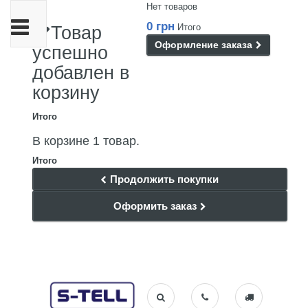
Нет товаров
Переключить
0 грн
Итого
Товар
навигации
Оформление заказа
успешно
добавлен в
корзину
Итого
В корзине 1 товар.
Итого
Продолжить покупки
Оформить заказ