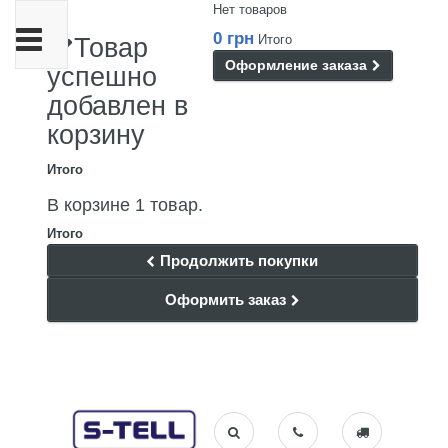
Нет товаров
Переключить
0 грн
Итого
Товар
навигации
Оформление заказа
успешно
добавлен в
корзину
Итого
В корзине 1 товар.
Итого
Продолжить покупки
Оформить заказ